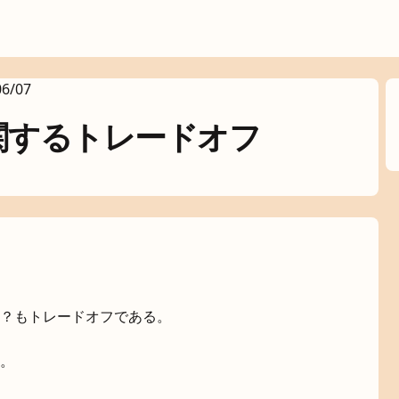
06/07
関するトレードオフ
？もトレードオフである。
。