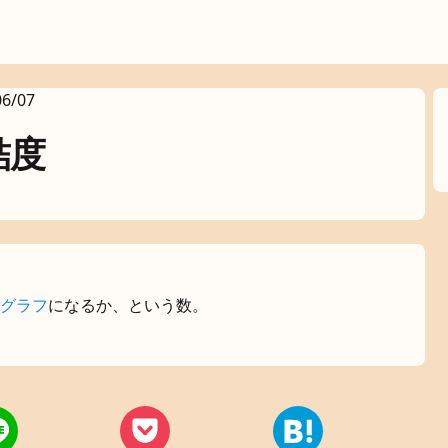
06/07
結度
グラフ
になるか、という数。