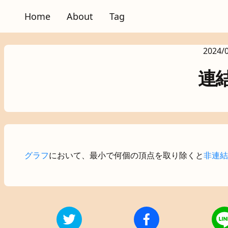
Home
About
Tag
2024/
連
グラフ
において、最小で何個の頂点を取り除くと
非連結