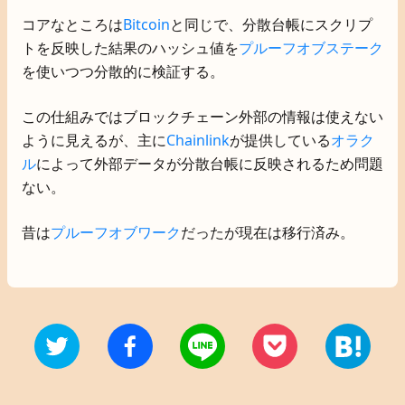
コアなところは
Bitcoin
と同じで、分散台帳にスクリプ
トを反映した結果のハッシュ値を
プルーフオブステーク
を使いつつ分散的に検証する。
この仕組みではブロックチェーン外部の情報は使えない
ように見えるが、主に
Chainlink
が提供している
オラク
ル
によって外部データが分散台帳に反映されるため問題
ない。
昔は
プルーフオブワーク
だったが現在は移行済み。